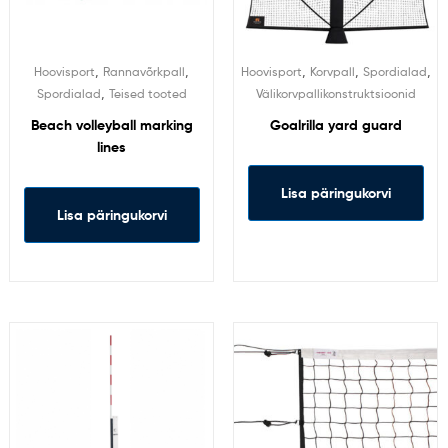
,
,
,
,
,
Hoovisport
Rannavõrkpall
Hoovisport
Korvpall
Spordialad
,
Spordialad
Teised tooted
Välikorvpallikonstruktsioonid
Beach volleyball marking
Goalrilla yard guard
lines
Lisa päringukorvi
Lisa päringukorvi