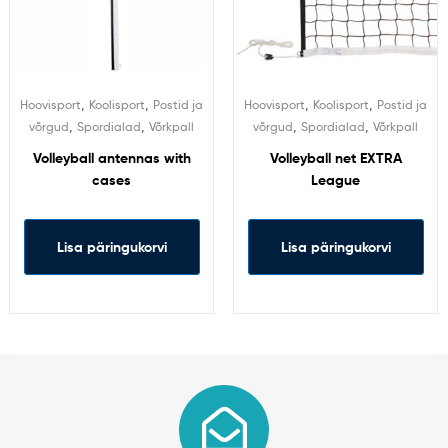
,
,
,
,
Hoovisport
Koolisport
Postid ja
Hoovisport
Koolisport
Postid ja
,
,
,
,
võrgud
Spordialad
Võrkpall
võrgud
Spordialad
Võrkpall
Volleyball antennas with
Volleyball net EXTRA
cases
League
Lisa päringukorvi
Lisa päringukorvi