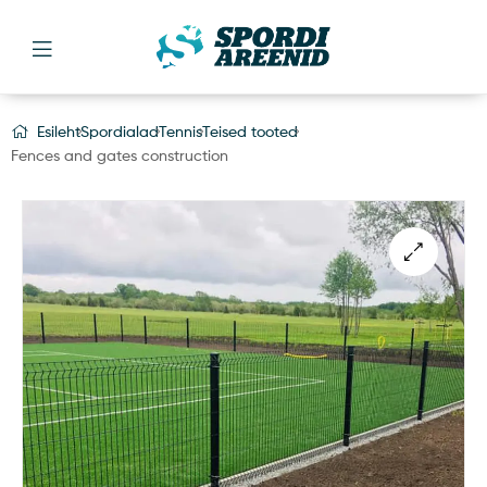
Esileht
Spordialad
Tennis
Teised tooted
Fences and gates construction
🔍